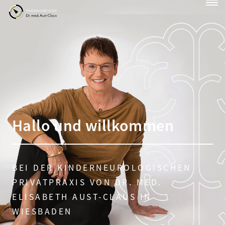
Hallo und willkommen
BEI DER KINDERNEUROLOGISCHEN
PRIVATPRAXIS
VON DR. MED.
ELISABETH AUST-CLAUS IN
WIESBADEN